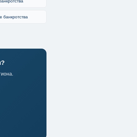
банкротства
е банкротства
и?
гиона.