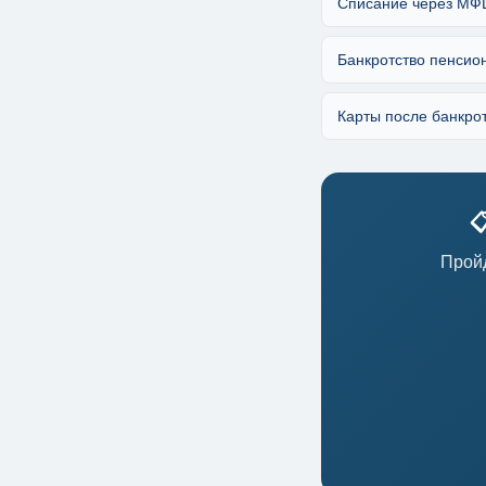
Списание через МФ
Банкротство пенсио
Карты после банкро

Пройд