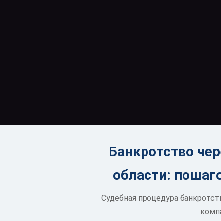
Банкротство чер
области: пошаг
Судебная процедура банкротст
компа