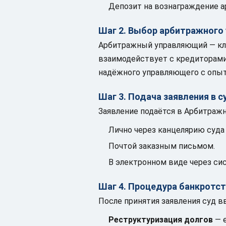
Депозит на вознаграждение а
Шаг 2. Выбор арбитражного
Арбитражный управляющий — клю
взаимодействует с кредиторами
надёжного управляющего с опыт
Шаг 3. Подача заявления в с
Заявление подаётся в Арбитражн
Лично через канцелярию суда (г
Почтой заказным письмом.
В электронном виде через си
Шаг 4. Процедура банкротс
После принятия заявления суд в
Реструктуризация долгов
— е