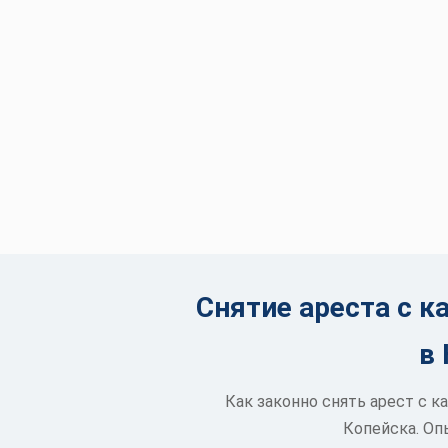
Снятие ареста с к
в 
Как законно снять арест с к
Копейска. Оп