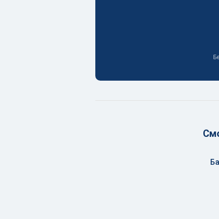
Бе
Смо
Ба