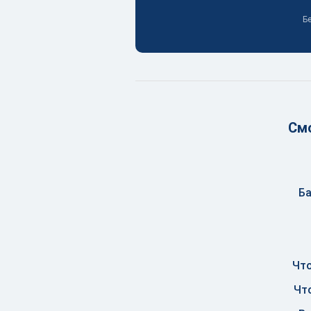
Бе
Смо
Ба
Что
Чт