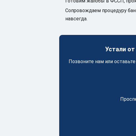
Готовим жалобы в ФССП, прок
Сопровождаем процедуру банк
навсегда.
Устали от
Позвоните нам или оставьте
Проспе