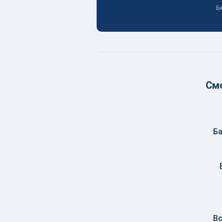
Бе
Смо
Ба
Вс