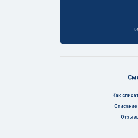
Бе
Смо
Как списа
Списание 
Отзывы