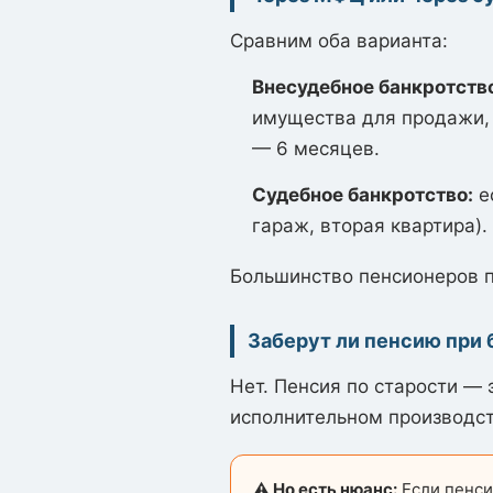
Сравним оба варианта:
Внесудебное банкротств
имущества для продажи, 
— 6 месяцев.
Судебное банкротство:
е
гараж, вторая квартира).
Большинство пенсионеров п
Заберут ли пенсию при 
Нет. Пенсия по старости — 
исполнительном производст
⚠️ Но есть нюанс:
Если пенси