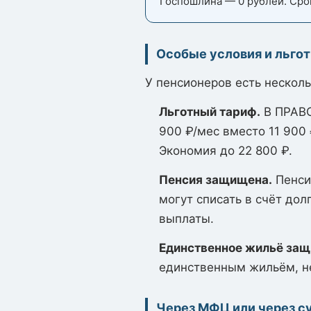
Госпошлина — 0 рублей. Сро
Особые условия и льго
У пенсионеров есть нескол
Льготный тариф.
В ПРАВО
900 ₽/мес вместо 11 900 
Экономия до 22 800 ₽.
Пенсия защищена.
Пенсия
могут списать в счёт до
выплаты.
Единственное жильё за
единственным жильём, не
Через МФЦ или через су