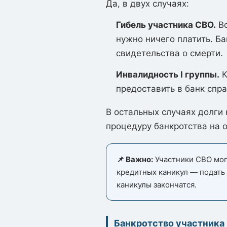
Да, в двух случаях:
Гибель участника СВО.
Вс
нужно ничего платить. Б
свидетельства о смерти.
Инвалидность I группы.
К
предоставить в банк спра
В остальных случаях долги
процедуру банкротства на 
📌 Важно:
Участники СВО могу
кредитных каникул — подать
каникулы закончатся.
Банкротство участника