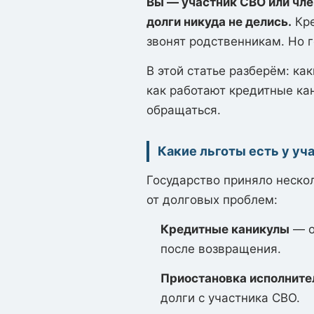
Вы — участник СВО или чл
долги никуда не делись.
Кре
звонят родственникам. Но 
В этой статье разберём: ка
как работают кредитные ка
обращаться.
Какие льготы есть у уч
Государство приняло неско
от долговых проблем:
Кредитные каникулы
— о
после возвращения.
Приостановка исполните
долги с участника СВО.