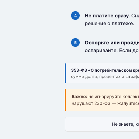
Не платите сразу.
Сна
решение о платеже.
Оспорьте или пройди
оспаривайте. Если до
353-ФЗ «О потребительском кред
сумме долга, процентах и штрафа
Важно:
не игнорируйте коллек
нарушают 230-ФЗ — жалуйтес
Не знаете, 