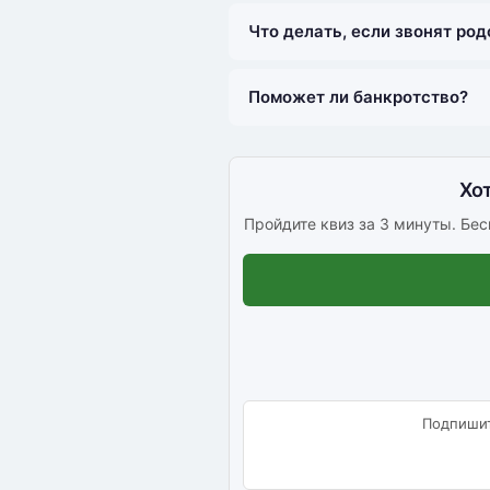
Что делать, если звонят ро
Поможет ли банкротство?
Хо
Пройдите квиз за 3 минуты. Бесп
Подпишит