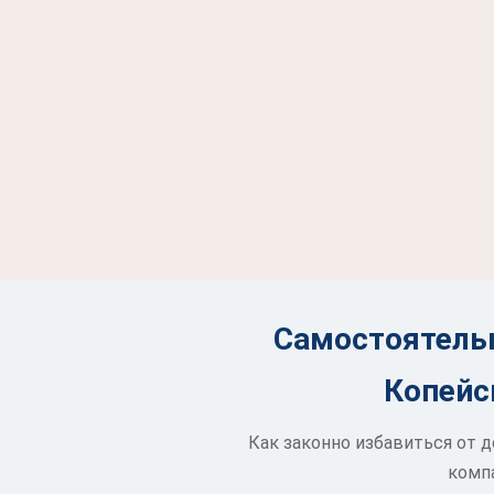
Самостоятельн
Копейс
Как законно избавиться от 
компа