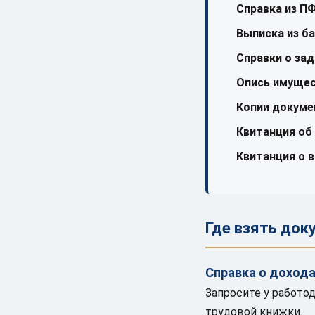
Справка из П
Выписка из б
Справки о за
Опись имуще
Копии докуме
Квитанция об
Квитанция о 
Где взять док
Справка о доход
Запросите у работод
трудовой книжки.