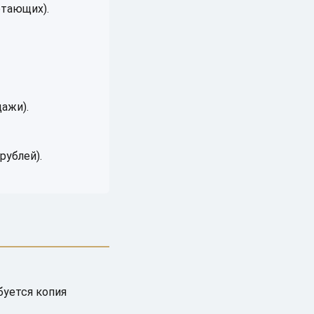
отающих).
ажи).
рублей).
буется копия