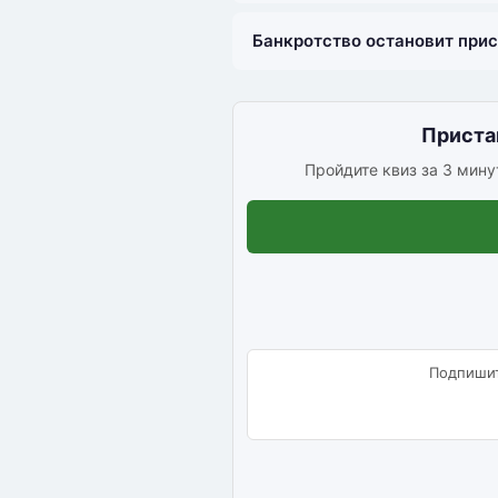
Банкротство остановит при
Приста
Пройдите квиз за 3 минут
Подпишит