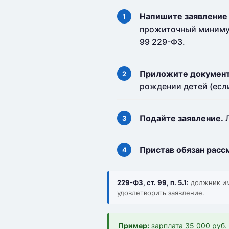
Напишите заявление 
прожиточный минимум
99 229-ФЗ.
Приложите докумен
рождении детей (есл
Подайте заявление.
Л
Пристав обязан рассм
229-ФЗ, ст. 99, п. 5.1:
должник им
удовлетворить заявление.
Пример:
зарплата 35 000 руб.