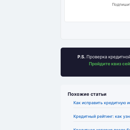
Подпишит
P.S.
Проверка кредитной 
Пройдите квиз се
Похожие статьи
Как исправить кредитную 
Кредитный рейтинг: как узн
Кредитная история после б