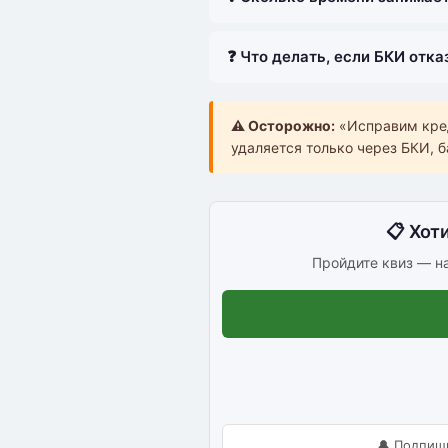
❓ Что делать, если БКИ отка
⚠️ Осторожно:
«Исправим кред
удаляется только через БКИ, б
📋 Хот
Пройдите квиз — н
🔔 Подпиш