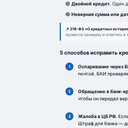
🔴
Двойной кредит.
Один д
🔴
Неверная сумма или дат
📌 218-ФЗ «О кредитных историях
провести проверку и ответить в 
5 способов исправить кр
Оспаривание через Б
почтой. БКИ проверяе
Обращение в банк-к
чтобы он передал вер
Жалоба в ЦБ РФ.
Если
Штраф для банка — до