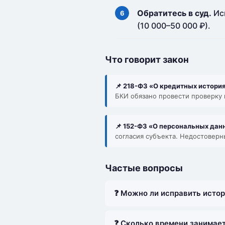
Обратитесь в суд.
Иск
(10 000–50 000 ₽).
Что говорит закон
📌 218-ФЗ «О кредитных историях
БКИ обязано провести проверку в
📌 152-ФЗ «О персональных данны
согласия субъекта. Недостовер
Частые вопросы
❓ Можно ли исправить исто
❓ Сколько времени занимае