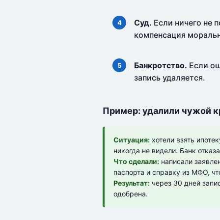
Суд.
Если ничего не 
компенсация моральн
Банкротство.
Если ош
запись удаляется.
Пример: удалили чужой к
Ситуация:
хотели взять ипотек
никогда не видели. Банк отказа
Что сделали:
написали заявлен
паспорта и справку из МФО, чт
Результат:
через 30 дней запис
одобрена.