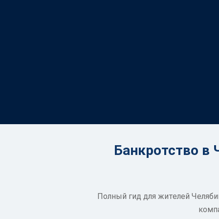
Банкротство в 
Полный гид для жителей Челябин
компа