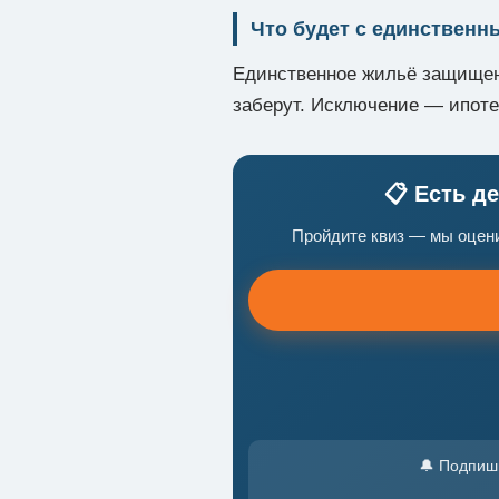
Что будет с единствен
Единственное жильё защищено
заберут. Исключение — ипоте
📋 Есть д
Пройдите квиз — мы оцени
🔔 Подпиш