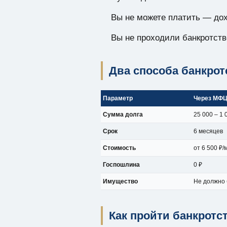
Вы не можете платить — дох
Вы не проходили банкротств
Два способа банкрот
Параметр
Через МФ
Сумма долга
25 000 – 1 
Срок
6 месяцев
Стоимость
от 6 500 ₽/
Госпошлина
0 ₽
Имущество
Не должно
Как пройти банкротст