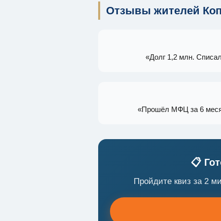
Отзывы жителей Коп
«Долг 1,2 млн. Списа
«Прошёл МФЦ за 6 меся
📋 Го
Пройдите квиз за 2 м