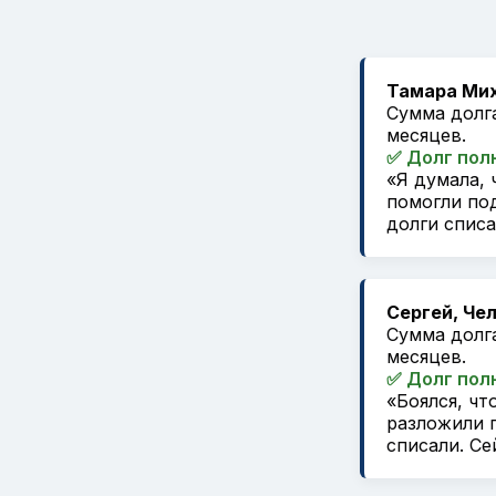
Тамара Мих
Сумма долга
месяцев.
✅ Долг пол
«Я думала, 
помогли под
долги списа
Сергей, Че
Сумма долга
месяцев.
✅ Долг полн
«Боялся, чт
разложили п
списали. Се