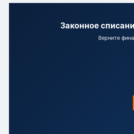
Законное списани
Верните фин