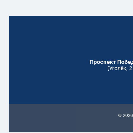
Проспект Побед
(Уголёк, 
© 2026