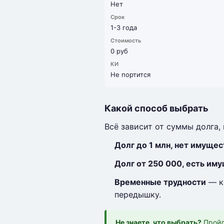
Нет
1-3 года
0 руб
Не портится
Какой способ выбрать
Всё зависит от суммы долга,
Долг до 1 млн, нет имущес
Долг от 250 000, есть им
Временные трудности
— ка
передышку.
Не знаете, что выбрать?
Пройд